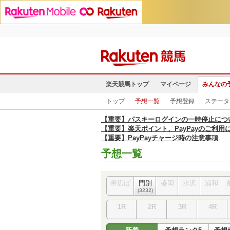
楽天競馬トップ
マイページ
みんなの
トップ
予想一覧
予想登録
ステータ
【重要】パスキーログインの一時停止につ
【重要】楽天ポイント、PayPayのご利用
【重要】PayPayチャージ時の注意事項
予想一覧
帯広ば
門別
盛岡
水沢
浦和
(3232)
1R
2R
3R
4R