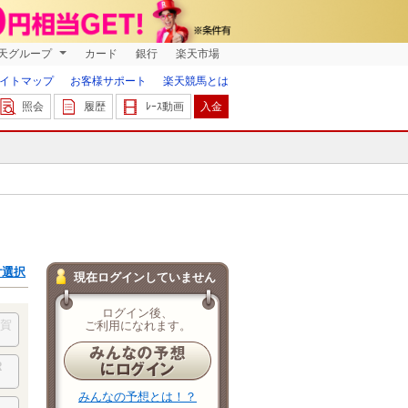
天グループ
カード
銀行
楽天市場
イトマップ
お客様サポート
楽天競馬とは
照会
履歴
ﾚｰｽ動画
入金
付選択
現在ログインしていません
ログイン後、
賀
ご利用になれます。
R
みんなの予想とは！？