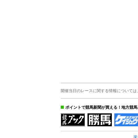
開催当日のレースに関する情報については
ポイントで競馬新聞が買える！地方競馬
楽