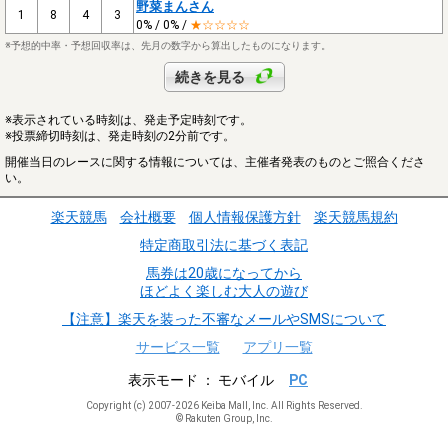
野菜まんさん
1
8
4
3
0% / 0% /
★☆☆☆☆
※予想的中率・予想回収率は、先月の数字から算出したものになります。
続きを見る
※表示されている時刻は、発走予定時刻です。
※投票締切時刻は、発走時刻の2分前です。
開催当日のレースに関する情報については、主催者発表のものとご照合くださ
い。
楽天競馬
会社概要
個人情報保護方針
楽天競馬規約
特定商取引法に基づく表記
馬券は20歳になってから
ほどよく楽しむ大人の遊び
【注意】楽天を装った不審なメールやSMSについて
サービス一覧
アプリ一覧
表示モード
モバイル
PC
Copyright (c) 2007-2026 Keiba Mall, Inc. All Rights Reserved.
© Rakuten Group, Inc.