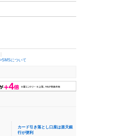
SMSについて
カード引き落とし口座は楽天銀
行が便利