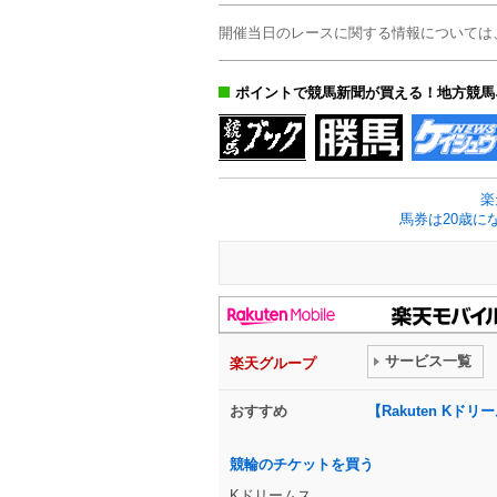
開催当日のレースに関する情報については
ポイントで競馬新聞が買える！地方競馬
楽
馬券は20歳に
サービス一覧
楽天グループ
おすすめ
【Rakuten K
競輪のチケットを買う
Kドリームス