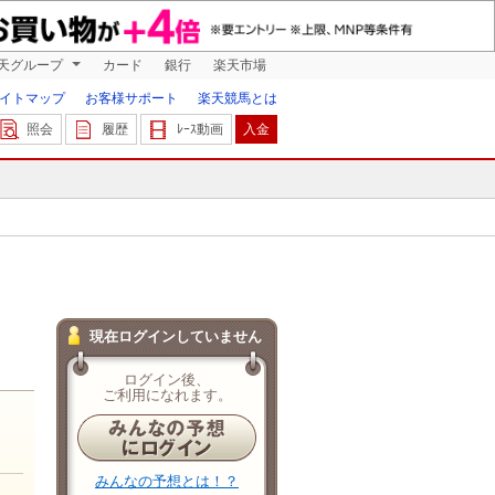
天グループ
カード
銀行
楽天市場
イトマップ
お客様サポート
楽天競馬とは
照会
履歴
ﾚｰｽ動画
入金
現在ログインしていません
ログイン後、
ご利用になれます。
みんなの予想とは！？