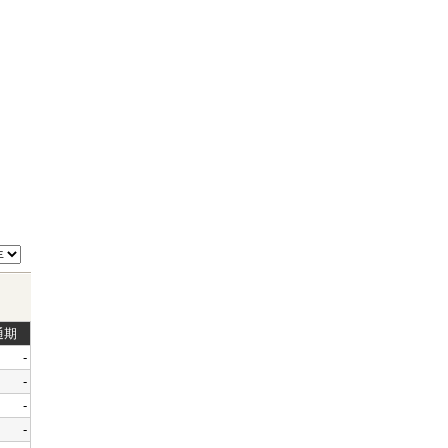
通期
-
-
-
-