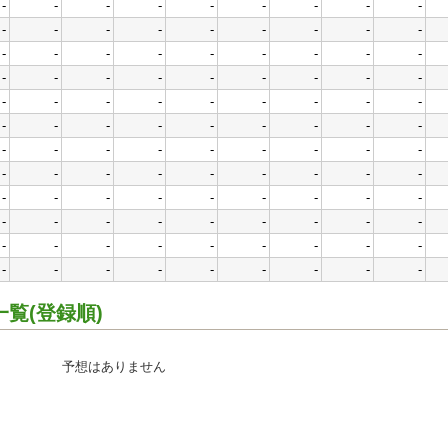
-
-
-
-
-
-
-
-
-
-
-
-
-
-
-
-
-
-
-
-
-
-
-
-
-
-
-
-
-
-
-
-
-
-
-
-
-
-
-
-
-
-
-
-
-
-
-
-
-
-
-
-
-
-
-
-
-
-
-
-
-
-
-
-
-
-
-
-
-
-
-
-
-
-
-
-
-
-
-
-
-
-
-
-
-
-
-
-
-
-
-
-
-
-
-
-
-
-
-
-
-
-
-
-
-
-
-
-
覧(登録順)
予想はありません