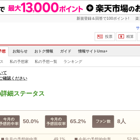
新規登録＆回答で100ポイント!
楽
サ
投票
精算
予想
お知らせ
おトク情報
ガイド
情報サイトUma+
ス
私の予想家
私の予想一覧
ランキング
いて
ご確認ください
の詳細ステータス
50.0%
65.2%
8人
先月の予想的中率
49.1%
今年の予想的中率
52.8%