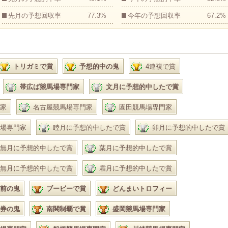
先月の予想回収率
77.3%
今年の予想回収率
67.2%
トリガミで賞
予想的中の鬼
4連複で賞
帯広ば競馬場専門家
文月に予想的中したで賞
家
名古屋競馬場専門家
園田競馬場専門家
場専門家
睦月に予想的中したで賞
卯月に予想的中したで賞
無月に予想的中したで賞
葉月に予想的中したで賞
無月に予想的中したで賞
霜月に予想的中したで賞
前の鬼
ブービーで賞
どんまいトロフィー
券の鬼
南関制覇で賞
盛岡競馬場専門家