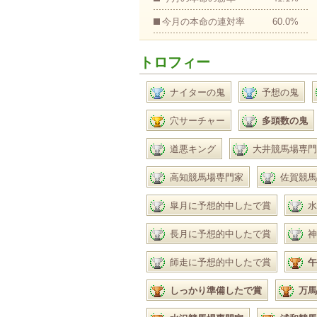
今月の本命の連対率
60.0%
トロフィー
ナイターの鬼
予想の鬼
穴サーチャー
多頭数の鬼
道悪キング
大井競馬場専門
高知競馬場専門家
佐賀競馬
皐月に予想的中したで賞
水
長月に予想的中したで賞
神
師走に予想的中したで賞
午
しっかり準備したで賞
万馬