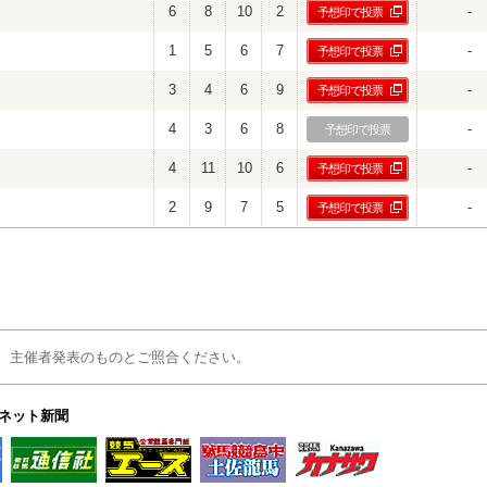
6
8
10
2
-
予想印で投票
1
5
6
7
-
予想印で投票
3
4
6
9
-
予想印で投票
4
3
6
8
-
予想印で投票
4
11
10
6
-
予想印で投票
2
9
7
5
-
予想印で投票
、主催者発表のものとご照合ください。
ネット新聞