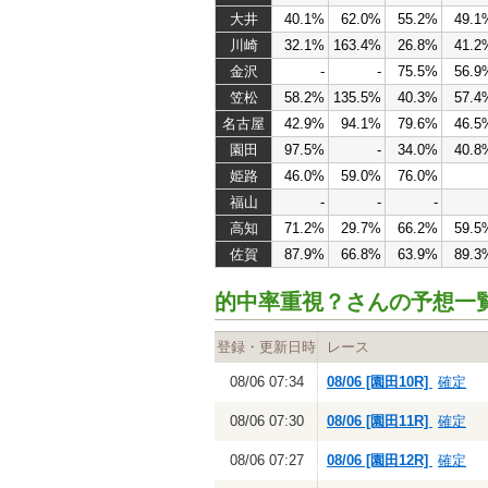
大井
40.1%
62.0%
55.2%
49.1
川崎
32.1%
163.4%
26.8%
41.2
金沢
-
-
75.5%
56.9
笠松
58.2%
135.5%
40.3%
57.4
名古屋
42.9%
94.1%
79.6%
46.5
園田
97.5%
-
34.0%
40.8
姫路
46.0%
59.0%
76.0%
福山
-
-
-
高知
71.2%
29.7%
66.2%
59.5
佐賀
87.9%
66.8%
63.9%
89.3
的中率重視？さんの予想一覧
登録・更新日時
レース
08/06 07:34
08/06 [園田10R]
確定
08/06 07:30
08/06 [園田11R]
確定
08/06 07:27
08/06 [園田12R]
確定