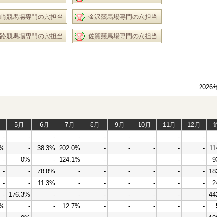
崎競馬場専門の穴担当
金沢競馬場専門の穴担当
路競馬場専門の穴担当
佐賀競馬場専門の穴担当
5月
6月
7月
8月
9月
10月
11月
12月
-
-
-
-
-
-
-
-
-
0%
-
38.3%
202.0%
-
-
-
-
-
11
-
0%
-
124.1%
-
-
-
-
-
9
-
-
78.8%
-
-
-
-
-
-
18
-
-
11.3%
-
-
-
-
-
-
2
-
176.3%
-
-
-
-
-
-
-
44
7%
-
-
12.7%
-
-
-
-
-