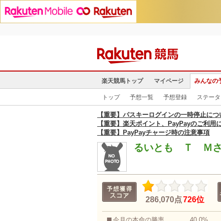
楽天競馬トップ
マイページ
みんなの
トップ
予想一覧
予想登録
ステータ
【重要】パスキーログインの一時停止につ
【重要】楽天ポイント、PayPayのご利用
【重要】PayPayチャージ時の注意事項
るいとも Ｔ Ｍ
286,070点
726位
今月の本命の勝率
40.0%