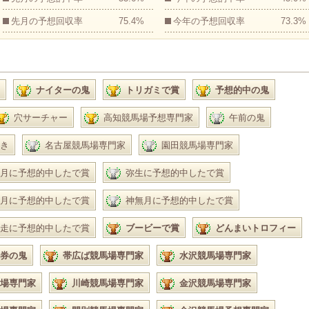
先月の予想回収率
75.4%
今年の予想回収率
73.3%
ナイターの鬼
トリガミで賞
予想的中の鬼
穴サーチャー
高知競馬場予想専門家
午前の鬼
き
名古屋競馬場専門家
園田競馬場専門家
月に予想的中したで賞
弥生に予想的中したで賞
月に予想的中したで賞
神無月に予想的中したで賞
走に予想的中したで賞
ブービーで賞
どんまいトロフィー
券の鬼
帯広ば競馬場専門家
水沢競馬場専門家
場専門家
川崎競馬場専門家
金沢競馬場専門家