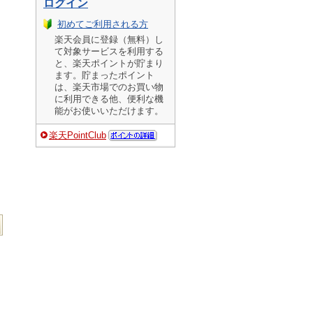
ログイン
初めてご利用される方
楽天会員に登録（無料）し
て対象サービスを利用する
と、楽天ポイントが貯まり
ます。貯まったポイント
は、楽天市場でのお買い物
に利用できる他、便利な機
能がお使いいただけます。
楽天PointClub