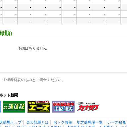
-
-
-
-
-
-
-
-
-
-
-
-
-
-
-
-
-
-
-
-
-
-
-
-
-
-
-
-
-
-
-
-
-
-
-
-
録順)
予想はありません
、主催者発表のものとご照合ください。
ネット新聞
天競馬トップ
楽天競馬とは
おトク情報
地方競馬場一覧
レース映像