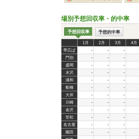
場別予想回収率・的中率
予想回収率
予想的中率
1月
2月
3月
4月
帯広ば
-
-
-
門別
-
-
-
盛岡
-
-
-
水沢
-
-
-
浦和
-
-
-
船橋
-
-
-
大井
-
-
-
川崎
-
-
-
金沢
-
-
-
笠松
-
-
-
名古屋
-
-
-
園田
-
-
-