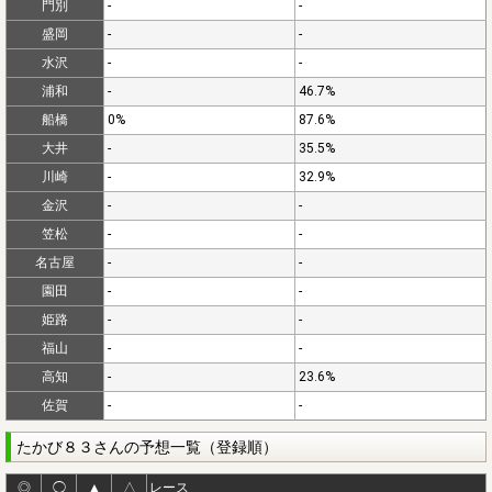
門別
-
-
盛岡
-
-
水沢
-
-
浦和
-
46.7%
船橋
0%
87.6%
大井
-
35.5%
川崎
-
32.9%
金沢
-
-
笠松
-
-
名古屋
-
-
園田
-
-
姫路
-
-
福山
-
-
高知
-
23.6%
佐賀
-
-
たかび８３さんの予想一覧（登録順）
◎
◯
▲
△
レース