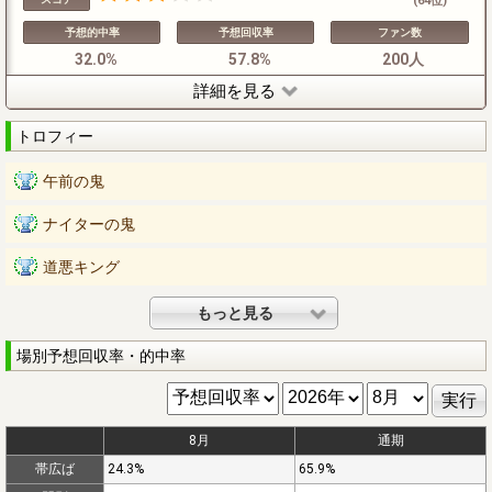
(64位)
予想的中率
予想回収率
ファン数
32.0%
57.8%
200人
詳細を見る
トロフィー
午前の鬼
ナイターの鬼
道悪キング
もっと見る
場別予想回収率・的中率
8月
通期
帯広ば
24.3%
65.9%