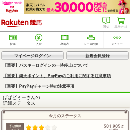
楽天競馬
通知
馬券カゴ
投票
入金
出馬表
レース映像
メニュー
マイページログイン
新規会員登録
【重要】パスキーログインの一時停止について
【重要】楽天ポイント、PayPayのご利用に関する注意事項
【重要】PayPayチャージ時の注意事項
ぱぱどぅーさんの
詳細ステータス
今月のステータス
581,905
予想獲得
点
スコア