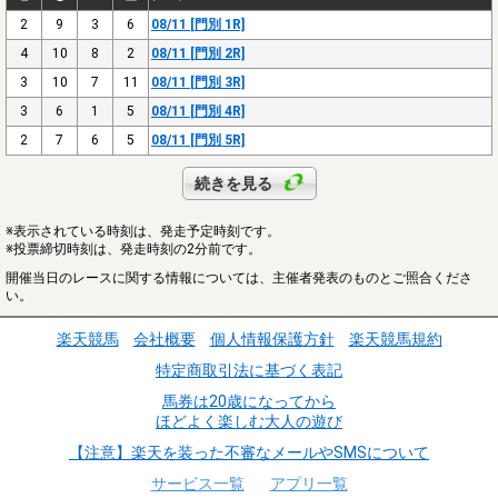
2
9
3
6
08/11 [門別 1R]
4
10
8
2
08/11 [門別 2R]
3
10
7
11
08/11 [門別 3R]
3
6
1
5
08/11 [門別 4R]
2
7
6
5
08/11 [門別 5R]
続きを見る
※表示されている時刻は、発走予定時刻です。
※投票締切時刻は、発走時刻の2分前です。
開催当日のレースに関する情報については、主催者発表のものとご照合くださ
い。
楽天競馬
会社概要
個人情報保護方針
楽天競馬規約
特定商取引法に基づく表記
馬券は20歳になってから
ほどよく楽しむ大人の遊び
【注意】楽天を装った不審なメールやSMSについて
サービス一覧
アプリ一覧