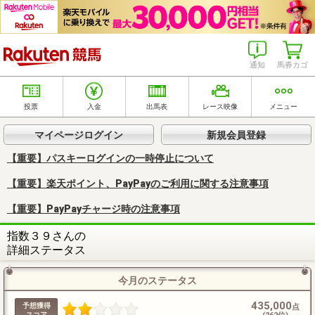
楽天競馬
通知
馬券カゴ
投票
入金
出馬表
レース映像
メニュー
マイページログイン
新規会員登録
【重要】パスキーログインの一時停止について
【重要】楽天ポイント、PayPayのご利用に関する注意事項
【重要】PayPayチャージ時の注意事項
指数３９さんの
詳細ステータス
今月のステータス
435,000
予想獲得
点
スコア