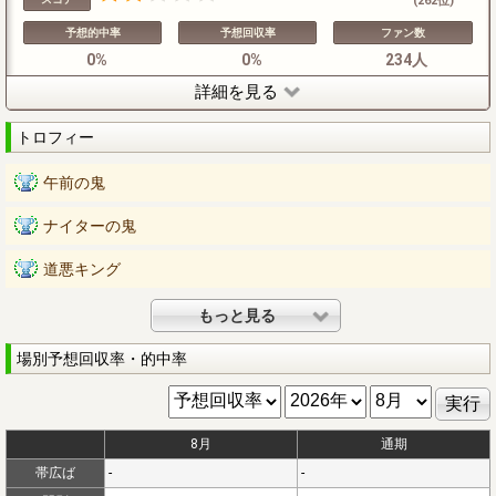
(262位)
予想的中率
予想回収率
ファン数
0%
0%
234人
詳細を見る
トロフィー
午前の鬼
ナイターの鬼
道悪キング
もっと見る
場別予想回収率・的中率
8月
通期
帯広ば
-
-