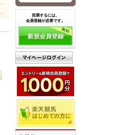
投票するには、
会員登録が必要です。
新規会員登録
マイページログイン