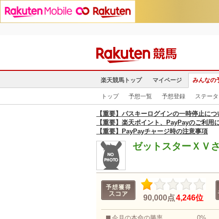
楽天競馬トップ
マイページ
みんなの
トップ
予想一覧
予想登録
ステータ
【重要】パスキーログインの一時停止につ
【重要】楽天ポイント、PayPayのご利用
【重要】PayPayチャージ時の注意事項
ゼットスターＸＶ
90,000点
4,246位
今月の本命の勝率
0%