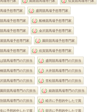
馬場専門家
姫路競馬場専門家
佐賀競馬場専門家
馬場予想専門家
盛岡競馬場予想専門家
競馬場予想専門家
船橋競馬場予想専門家
競馬場予想専門家
金沢競馬場予想専門家
屋競馬場予想専門家
園田競馬場予想専門家
競馬場予想専門家
佐賀競馬場予想専門家
ば競馬場専門の穴担当
盛岡競馬場専門の穴担当
橋競馬場専門の穴担当
大井競馬場専門の穴担当
沢競馬場専門の穴担当
笠松競馬場専門の穴担当
園田競馬場専門の穴担当
姫路競馬場専門の穴担当
別競馬場専門の穴担当
睦月に予想的中したで賞
生に予想的中したで賞
卯月に予想的中したで賞