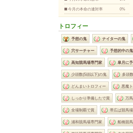
今月の本命の連対率
0%
トロフィー
予想の鬼
ナイターの鬼
穴サーチャー
予想的中の鬼
高知競馬場専門家
皐月に予
少頭数(5頭以下)の鬼
多頭
どんまいトロフィー
悪魔ト
しっかり準備したで賞
万馬
全場制覇で賞
帯広ば競馬場
浦和競馬場専門家
船橋競馬