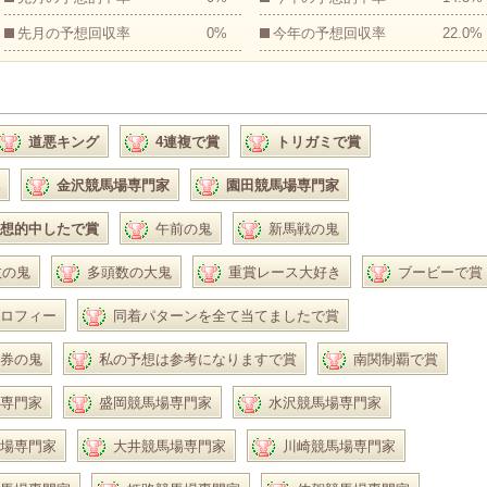
先月の予想回収率
0%
今年の予想回収率
22.0%
道悪キング
4連複で賞
トリガミで賞
金沢競馬場専門家
園田競馬場専門家
想的中したで賞
午前の鬼
新馬戦の鬼
数の鬼
多頭数の大鬼
重賞レース大好き
ブービーで賞
ロフィー
同着パターンを全て当てましたで賞
券の鬼
私の予想は参考になりますで賞
南関制覇で賞
専門家
盛岡競馬場専門家
水沢競馬場専門家
場専門家
大井競馬場専門家
川崎競馬場専門家