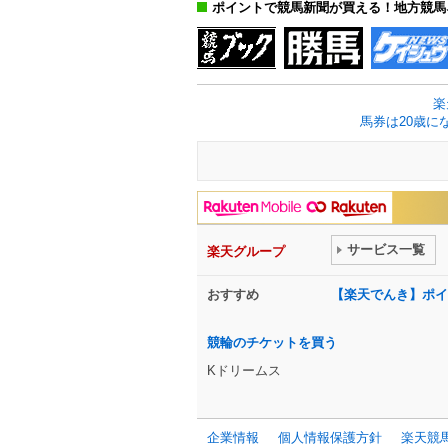
ポイントで競馬新聞が買える！地方競馬
楽
馬券は20歳に
サービス一覧
楽天グループ
おすすめ
【楽天でんき】ポイ
競輪のチケットを買う
Kドリームス
企業情報
個人情報保護方針
楽天競