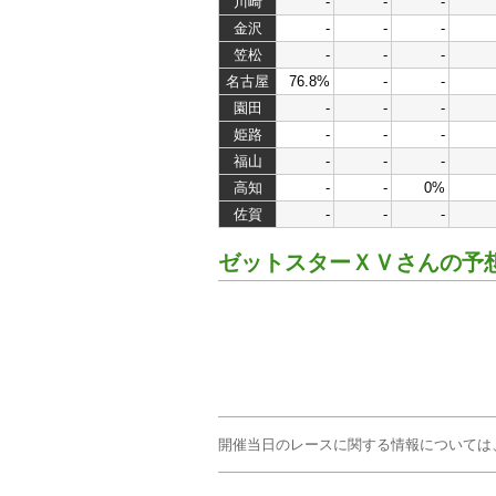
川崎
-
-
-
金沢
-
-
-
笠松
-
-
-
名古屋
76.8%
-
-
園田
-
-
-
姫路
-
-
-
福山
-
-
-
高知
-
-
0%
佐賀
-
-
-
ゼットスターＸＶさんの予想
開催当日のレースに関する情報については