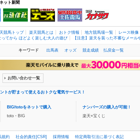
ネット新聞
天競馬トップ
楽天競馬とは
おトク情報
地方競馬場一覧
レース映像
なってから ほどよく楽しむ大人の遊び
【注意】楽天を装った不審なメールや
キーワード
出馬表
オッズ
競走成績
払戻金一覧
お問い合わせ一覧
ントが貯まって使えるおトクな電気サービス！
BIG/totoをネットで購入
ナンバーズの購入が可能！
toto・BIG
楽天×宝くじ
馬規約
社会的責任[CSR]
採用情報
特定商取引法に基づく表記