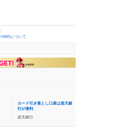
SMSについて
カード引き落とし口座は楽天銀
行が便利
楽天銀行