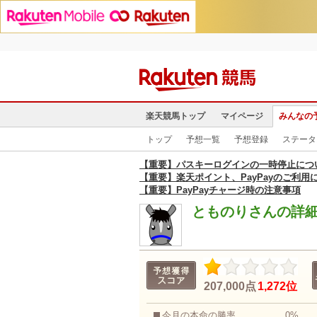
楽天競馬トップ
マイページ
みんなの
トップ
予想一覧
予想登録
ステータ
【重要】パスキーログインの一時停止につ
【重要】楽天ポイント、PayPayのご利用
【重要】PayPayチャージ時の注意事項
とものりさんの詳
207,000点
1,272位
今月の本命の勝率
0%