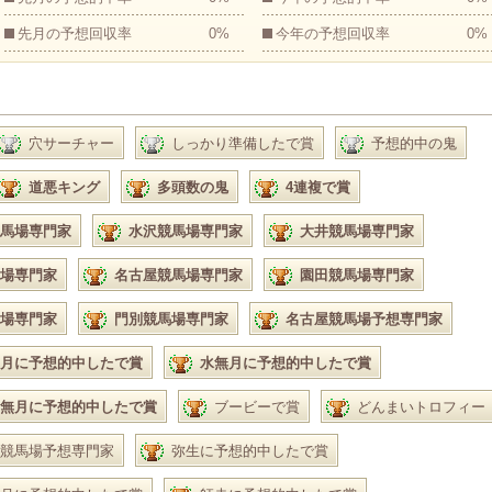
先月の予想回収率
0%
今年の予想回収率
0%
穴サーチャー
しっかり準備したで賞
予想的中の鬼
道悪キング
多頭数の鬼
4連複で賞
馬場専門家
水沢競馬場専門家
大井競馬場専門家
場専門家
名古屋競馬場専門家
園田競馬場専門家
場専門家
門別競馬場専門家
名古屋競馬場予想専門家
月に予想的中したで賞
水無月に予想的中したで賞
無月に予想的中したで賞
ブービーで賞
どんまいトロフィー
競馬場予想専門家
弥生に予想的中したで賞