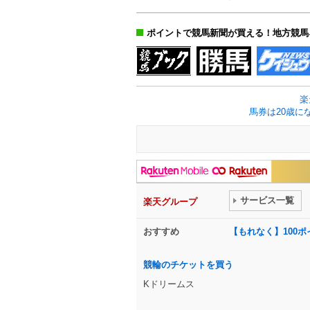
ポイントで競馬新聞が買える！地方競馬
楽
馬券は20歳に
サービス一覧
楽天グループ
おすすめ
【もれなく】100
競輪のチケットを買う
Kドリームス