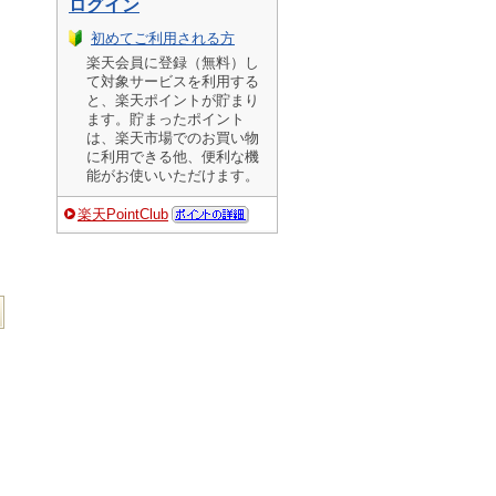
ログイン
初めてご利用される方
楽天会員に登録（無料）し
て対象サービスを利用する
と、楽天ポイントが貯まり
ます。貯まったポイント
は、楽天市場でのお買い物
に利用できる他、便利な機
能がお使いいただけます。
楽天PointClub