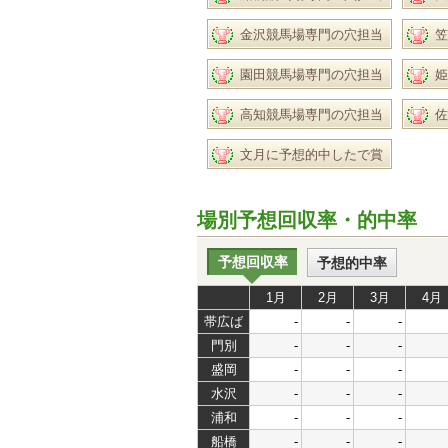
金沢競馬場専門の穴担当
笠
園田競馬場専門の穴担当
姫
高知競馬場専門の穴担当
佐
文月に予想的中したで賞
場別予想回収率・的中率
予想回収率
予想的中率
1月
2月
3月
4月
帯広ば
-
-
-
門別
-
-
-
盛岡
-
-
-
水沢
-
-
-
浦和
-
-
-
船橋
-
-
-