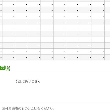
-
-
-
-
-
-
-
-
-
-
-
-
-
-
-
-
-
-
-
-
-
-
-
-
-
-
-
-
-
-
-
-
-
-
-
-
-
-
-
-
-
-
-
-
-
-
-
-
-
-
-
-
-
-
-
-
-
-
-
-
-
-
-
-
-
-
-
-
-
-
-
-
-
-
-
-
-
-
-
-
-
-
-
-
-
-
-
-
-
-
録順)
予想はありません
、主催者発表のものとご照合ください。