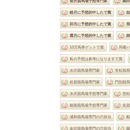
金沢競馬場予想専門家
園田
睦月に予想的中したで賞
如
卯月に予想的中したで賞
長
霜月に予想的中したで賞
師
10万馬券ゲットで賞
同着
私の予想は参考になりますで賞
水沢競馬場専門家
笠松競馬
佐賀競馬場専門家
門別競馬
水沢競馬場予想専門家
笠松
姫路競馬場予想専門家
佐賀
浦和競馬場専門の穴担当
船
金沢競馬場専門の穴担当
園