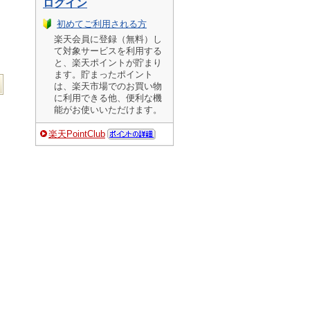
ログイン
初めてご利用される方
楽天会員に登録（無料）し
て対象サービスを利用する
と、楽天ポイントが貯まり
ます。貯まったポイント
は、楽天市場でのお買い物
に利用できる他、便利な機
能がお使いいただけます。
楽天PointClub