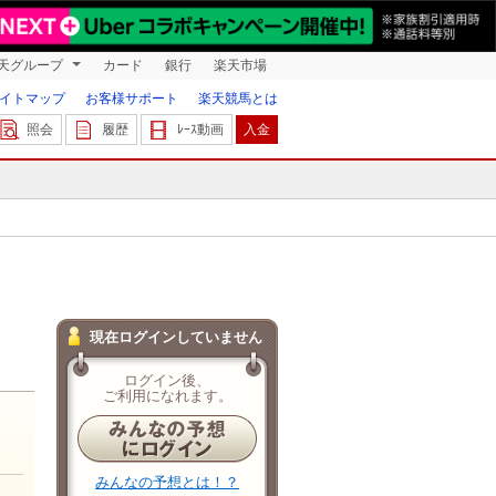
天グループ
カード
銀行
楽天市場
イトマップ
お客様サポート
楽天競馬とは
照会
履歴
ﾚｰｽ動画
入金
現在ログインしていません
ログイン後、
ご利用になれます。
みんなの予想とは！？