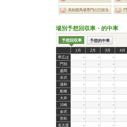
高知競馬場専門の穴担当
門
場別予想回収率・的中率
予想回収率
予想的中率
1月
2月
3月
4月
帯広ば
-
-
-
門別
-
-
-
盛岡
-
-
-
水沢
-
-
-
浦和
-
-
-
船橋
-
-
-
大井
-
-
-
川崎
-
-
-
金沢
-
-
-
笠松
-
-
-
名古屋
-
-
-