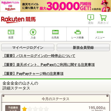
楽天競馬
通知
馬券カゴ
投票
入金
出馬表
レース映像
メニュー
マイページログイン
新規会員登録
【重要】パスキーログインの一時停止について
【重要】楽天ポイント、PayPayのご利用に関する注意事項
【重要】PayPayチャージ時の注意事項
金金金金の山さんの
詳細ステータス
今月のステータス
195,000
予想獲得
点
スコア