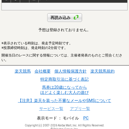
再読み込み
予想は登録されておりません。
※表示されている時刻は、発走予定時刻です。
※投票締切時刻は、発走時刻の2分前です。
開催当日のレースに関する情報については、主催者発表のものとご照合くださ
い。
楽天競馬
会社概要
個人情報保護方針
楽天競馬規約
特定商取引法に基づく表記
馬券は20歳になってから
ほどよく楽しむ大人の遊び
【注意】楽天を装った不審なメールやSMSについて
サービス一覧
アプリ一覧
表示モード
モバイル
PC
Copyright (c) 2007-2026 Keiba Mall, Inc. All Rights Reserved.