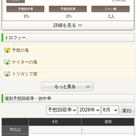
(1,381位)
予想的中率
予想回収率
ファン数
0%
0%
2人
詳細を見る
トロフィー
予想の鬼
ナイターの鬼
トリガミで賞
もっと見る
場別予想回収率・的中率
8月
通期
帯広ば
-
-