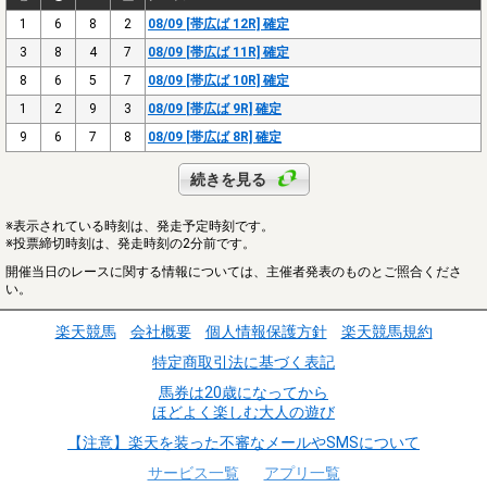
1
6
8
2
08/09 [帯広ば 12R] 確定
3
8
4
7
08/09 [帯広ば 11R] 確定
8
6
5
7
08/09 [帯広ば 10R] 確定
1
2
9
3
08/09 [帯広ば 9R] 確定
9
6
7
8
08/09 [帯広ば 8R] 確定
続きを見る
※表示されている時刻は、発走予定時刻です。
※投票締切時刻は、発走時刻の2分前です。
開催当日のレースに関する情報については、主催者発表のものとご照合くださ
い。
楽天競馬
会社概要
個人情報保護方針
楽天競馬規約
特定商取引法に基づく表記
馬券は20歳になってから
ほどよく楽しむ大人の遊び
【注意】楽天を装った不審なメールやSMSについて
サービス一覧
アプリ一覧