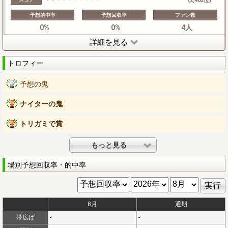
(2,402位)
予想的中率
予想回収率
ファン数
0%
0%
4人
詳細を見る
トロフィー
予想の鬼
ナイターの鬼
トリガミで賞
もっと見る
場別予想回収率・的中率
8月
通期
帯広ば
-
-