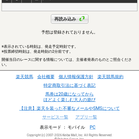
再読み込み
予想は登録されておりません。
※表示されている時刻は、発走予定時刻です。
※投票締切時刻は、発走時刻の2分前です。
開催当日のレースに関する情報については、主催者発表のものとご照合くださ
い。
楽天競馬
会社概要
個人情報保護方針
楽天競馬規約
特定商取引法に基づく表記
馬券は20歳になってから
ほどよく楽しむ大人の遊び
【注意】楽天を装った不審なメールやSMSについて
サービス一覧
アプリ一覧
表示モード
モバイル
PC
Copyright (c) 2007-2026 Keiba Mall, Inc. All Rights Reserved.