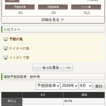
(1,864位)
予想的中率
予想回収率
ファン数
0%
0%
10人
詳細を見る
トロフィー
予想の鬼
ナイターの鬼
トリガミで賞
もっと見る
場別予想回収率・的中率
8月
通期
帯広ば
-
56.5%