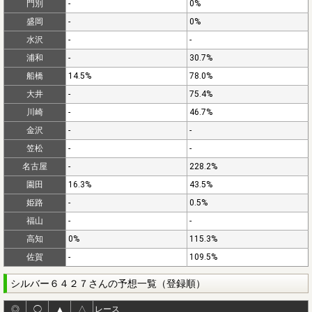
門別
-
0%
盛岡
-
0%
水沢
-
-
浦和
-
30.7%
船橋
14.5%
78.0%
大井
-
75.4%
川崎
-
46.7%
金沢
-
-
笠松
-
-
名古屋
-
228.2%
園田
16.3%
43.5%
姫路
-
0.5%
福山
-
-
高知
0%
115.3%
佐賀
-
109.5%
シルバー６４２７さんの予想一覧（登録順）
◎
◯
▲
△
レース