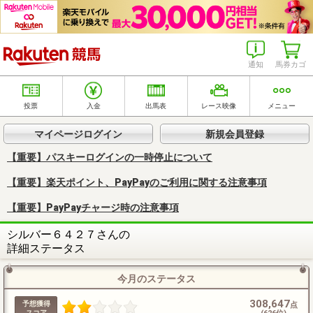
楽天競馬
通知
馬券カゴ
投票
入金
出馬表
レース映像
メニュー
マイページログイン
新規会員登録
【重要】パスキーログインの一時停止について
【重要】楽天ポイント、PayPayのご利用に関する注意事項
【重要】PayPayチャージ時の注意事項
シルバー６４２７さんの
詳細ステータス
今月のステータス
308,647
予想獲得
点
スコア