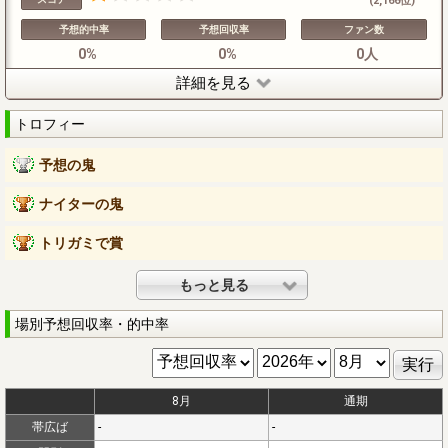
(2,166位)
予想的中率
予想回収率
ファン数
0%
0%
0人
詳細を見る
トロフィー
予想の鬼
ナイターの鬼
トリガミで賞
もっと見る
場別予想回収率・的中率
8月
通期
帯広ば
-
-