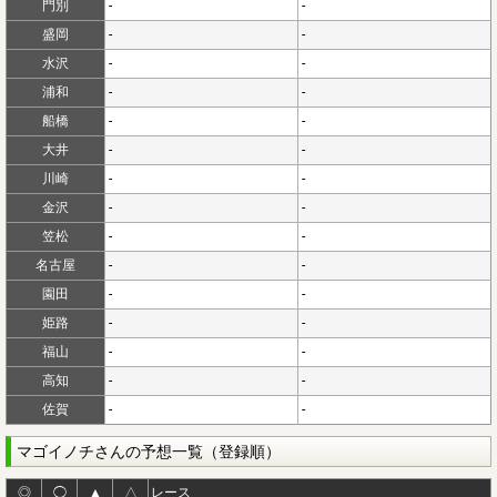
門別
-
-
盛岡
-
-
水沢
-
-
浦和
-
-
船橋
-
-
大井
-
-
川崎
-
-
金沢
-
-
笠松
-
-
名古屋
-
-
園田
-
-
姫路
-
-
福山
-
-
高知
-
-
佐賀
-
-
マゴイノチさんの予想一覧（登録順）
◎
◯
▲
△
レース