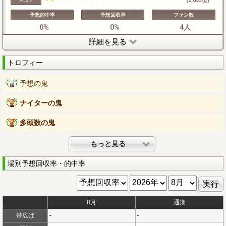
(2,053位)
予想的中率
予想回収率
ファン数
0%
0%
4人
詳細を見る
トロフィー
予想の鬼
ナイターの鬼
多頭数の鬼
もっと見る
場別予想回収率・的中率
8月
通期
帯広ば
-
-