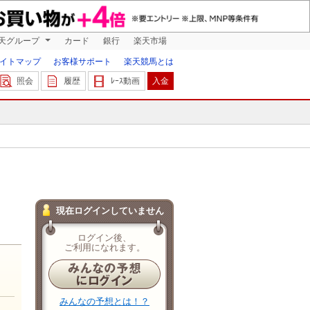
天グループ
カード
銀行
楽天市場
イトマップ
お客様サポート
楽天競馬とは
照会
履歴
ﾚｰｽ動画
入金
現在ログインしていません
ログイン後、
ご利用になれます。
みんなの予想とは！？