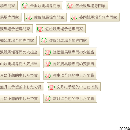
場専門家
金沢競馬場専門家
笠松競馬場専門家
馬場専門家
佐賀競馬場専門家
盛岡競馬場予想専門家
競馬場予想専門家
笠松競馬場予想専門家
知競馬場予想専門家
佐賀競馬場予想専門家
沢競馬場専門の穴担当
笠松競馬場専門の穴担当
山競馬場専門の穴担当
高知競馬場専門の穴担当
月に予想的中したで賞
弥生に予想的中したで賞
無月に予想的中したで賞
文月に予想的中したで賞
月に予想的中したで賞
霜月に予想的中したで賞