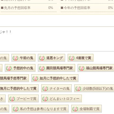
先月の予想回収率
0%
今年の予想回収率
0%
じゃ！！
の鬼
午前の鬼
道悪キング
4連複で賞
予想的中の鬼
園田競馬場専門家
福山競馬場専門家
競馬場予想専門家
如月に予想的中したで賞
無月に予想的中したで賞
ナイターの鬼
少頭数(5頭以下)の鬼
き
ブービーで賞
どんまいトロフィー
券の鬼
私の予想は参考になりますで賞
全場制覇で賞