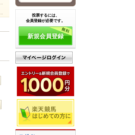
投票するには、
会員登録が必要です。
新規会員登録
マイページログイン