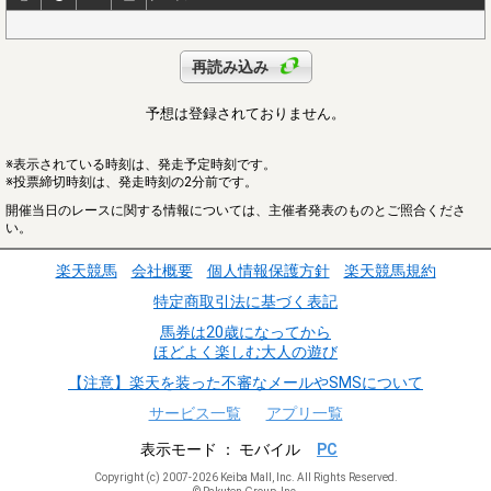
再読み込み
予想は登録されておりません。
※表示されている時刻は、発走予定時刻です。
※投票締切時刻は、発走時刻の2分前です。
開催当日のレースに関する情報については、主催者発表のものとご照合くださ
い。
楽天競馬
会社概要
個人情報保護方針
楽天競馬規約
特定商取引法に基づく表記
馬券は20歳になってから
ほどよく楽しむ大人の遊び
【注意】楽天を装った不審なメールやSMSについて
サービス一覧
アプリ一覧
表示モード
モバイル
PC
Copyright (c) 2007-2026 Keiba Mall, Inc. All Rights Reserved.