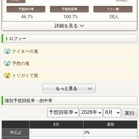
(694位)
予想的中率
予想回収率
ファン数
46.7%
100.7%
28人
詳細を見る
トロフィー
ナイターの鬼
予想の鬼
トリガミで賞
もっと見る
場別予想回収率・的中率
8月
通期
帯広ば
-
0%