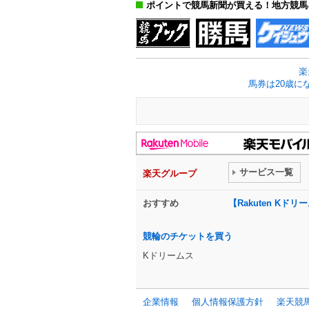
ポイントで競馬新聞が買える！地方競馬
楽
馬券は20歳に
サービス一覧
楽天グループ
おすすめ
【Rakuten K
競輪のチケットを買う
Kドリームス
企業情報
個人情報保護方針
楽天競