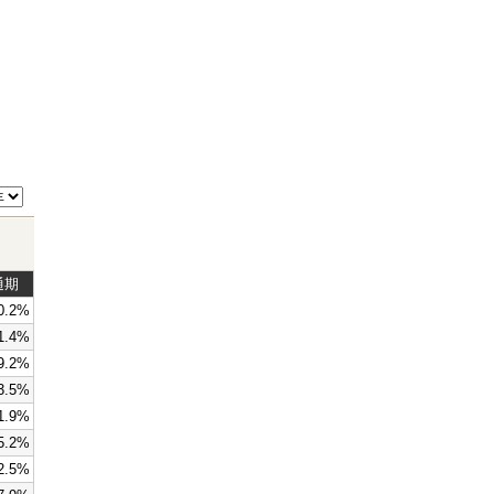
通期
0.2%
1.4%
9.2%
3.5%
1.9%
5.2%
2.5%