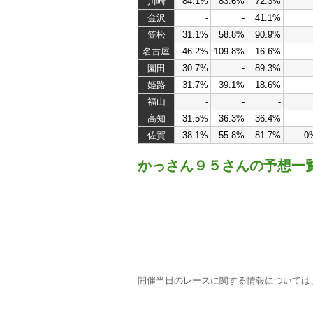
川崎
84.1%
83.6%
72.3%
金沢
-
-
41.1%
笠松
31.1%
58.8%
90.9%
名古屋
46.2%
109.8%
16.6%
園田
30.7%
-
89.3%
姫路
31.7%
39.1%
18.6%
福山
-
-
-
高知
31.5%
36.3%
36.4%
佐賀
38.1%
55.8%
81.7%
0
かっさん９５さんの予想一覧
開催当日のレースに関する情報については