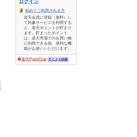
ログイン
初めてご利用される方
楽天会員に登録（無料）し
て対象サービスを利用する
と、楽天ポイントが貯まり
ます。貯まったポイント
は、楽天市場でのお買い物
に利用できる他、便利な機
能がお使いいただけます。
楽天PointClub