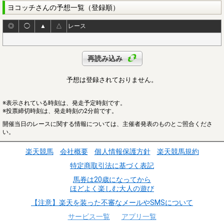
ヨコッチさんの予想一覧（登録順）
◎
◯
▲
△
レース
再読み込み
予想は登録されておりません。
※表示されている時刻は、発走予定時刻です。
※投票締切時刻は、発走時刻の2分前です。
開催当日のレースに関する情報については、主催者発表のものとご照合くださ
い。
楽天競馬
会社概要
個人情報保護方針
楽天競馬規約
特定商取引法に基づく表記
馬券は20歳になってから
ほどよく楽しむ大人の遊び
【注意】楽天を装った不審なメールやSMSについて
サービス一覧
アプリ一覧