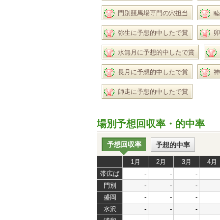
門別競馬場専門の穴担当
睦
弥生に予想的中したで賞
卯
水無月に予想的中したで賞
長月に予想的中したで賞
神
師走に予想的中したで賞
場別予想回収率・的中率
予想回収率
予想的中率
1月
2月
3月
4月
帯広ば
-
-
-
門別
-
-
-
盛岡
-
-
-
水沢
-
-
-