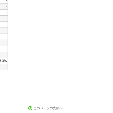
-
-
-
-
-
-
-
-
-
-
8.3%
-
このページの先頭へ