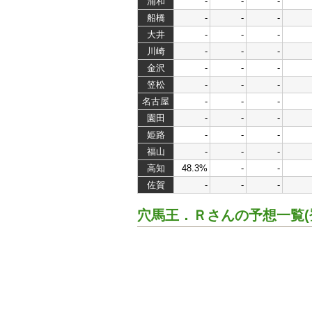
浦和
-
-
-
船橋
-
-
-
大井
-
-
-
川崎
-
-
-
金沢
-
-
-
笠松
-
-
-
名古屋
-
-
-
園田
-
-
-
姫路
-
-
-
福山
-
-
-
高知
48.3%
-
-
佐賀
-
-
-
穴馬王．Ｒさんの予想一覧(