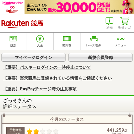
楽天競馬
通知
馬券カゴ
投票
入金
出馬表
レース映像
メニュー
マイページログイン
新規会員登録
【重要】パスキーログインの一時停止について
【重要】楽天競馬に登録されている情報をご確認ください
【重要】PayPayチャージ時の注意事項
ざっそさんの
詳細ステータス
今月のステータス
441,259
予想獲得
点
スコア