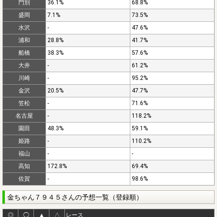
門別
36.1%
68.8%
盛岡
7.1%
73.5%
水沢
-
47.6%
浦和
28.8%
41.7%
船橋
38.3%
57.6%
大井
-
61.2%
川崎
-
95.2%
金沢
20.5%
47.7%
笠松
-
71.6%
名古屋
-
118.2%
園田
48.3%
59.1%
姫路
-
110.2%
福山
-
-
高知
172.8%
69.4%
佐賀
-
98.6%
金ちゃん７９４５さんの予想一覧（登録順）
◎
◯
▲
△
レース