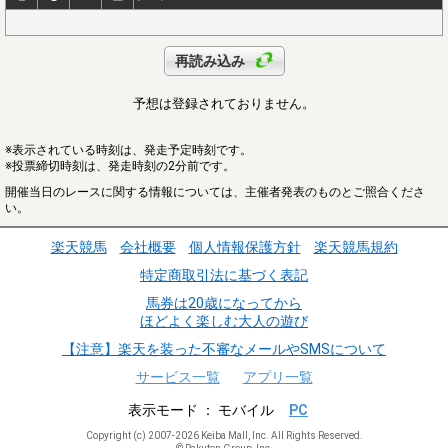
再読み込み
予想は登録されておりません。
※表示されている時刻は、発走予定時刻です。
※投票締切時刻は、発走時刻の2分前です。
開催当日のレースに関する情報については、主催者発表のものとご照合くださ
い。
楽天競馬
会社概要
個人情報保護方針
楽天競馬規約
特定商取引法に基づく表記
馬券は20歳になってから
ほどよく楽しむ大人の遊び
【注意】楽天を装った不審なメールやSMSについて
サービス一覧
アプリ一覧
表示モード
モバイル
PC
Copyright (c) 2007-2026 Keiba Mall, Inc. All Rights Reserved.