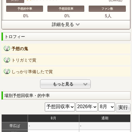
(2,053位)
予想的中率
予想回収率
ファン数
0%
0%
5人
詳細を見る
トロフィー
予想の鬼
トリガミで賞
しっかり準備したで賞
もっと見る
場別予想回収率・的中率
8月
通期
帯広ば
-
-