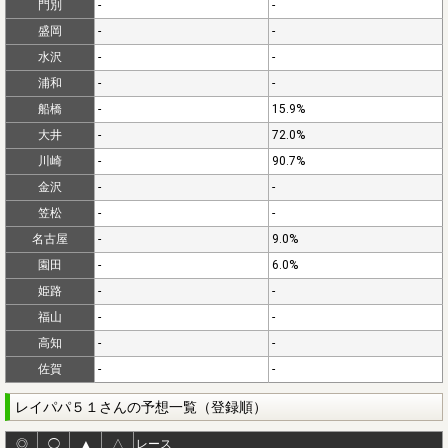
門別
-
-
盛岡
-
-
水沢
-
-
浦和
-
-
船橋
-
15.9%
大井
-
72.0%
川崎
-
90.7%
金沢
-
-
笠松
-
-
名古屋
-
9.0%
園田
-
6.0%
姫路
-
-
福山
-
-
高知
-
-
佐賀
-
-
レイパパ５１さんの予想一覧（登録順）
◎
◯
▲
△
レース