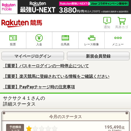
楽天競馬
通知
馬券カゴ
投票
入金
出馬表
レース映像
メニュー
マイページログイン
新規会員登録
【重要】パスキーログインの一時停止について
【重要】楽天競馬に登録されている情報をご確認ください
【重要】PayPayチャージ時の注意事項
サクサク４１さんの
詳細ステータス
今月のステータス
195,490
予想獲得
点
スコア