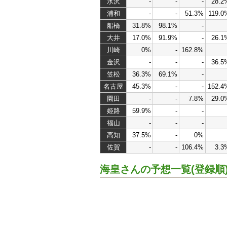
水沢
-
-
-
28.2
浦和
-
-
51.3%
119.0
船橋
31.8%
98.1%
-
大井
17.0%
91.9%
-
26.1
川崎
0%
-
162.8%
金沢
-
-
-
36.5
笠松
36.3%
69.1%
-
名古屋
45.3%
-
-
152.4
園田
-
-
7.8%
29.0
姫路
59.9%
-
-
福山
-
-
-
高知
37.5%
-
0%
佐賀
-
-
106.4%
3.3
海皇さんの予想一覧(登録順