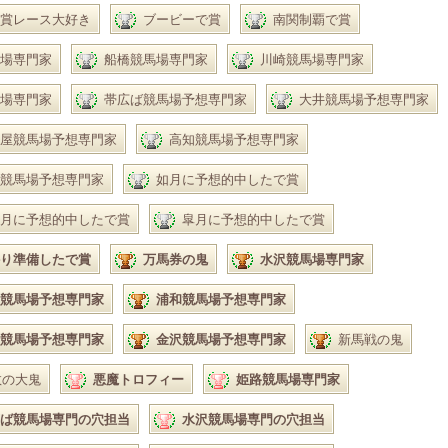
賞レース大好き
ブービーで賞
南関制覇で賞
場専門家
船橋競馬場専門家
川崎競馬場専門家
場専門家
帯広ば競馬場予想専門家
大井競馬場予想専門家
屋競馬場予想専門家
高知競馬場予想専門家
競馬場予想専門家
如月に予想的中したで賞
月に予想的中したで賞
皐月に予想的中したで賞
り準備したで賞
万馬券の鬼
水沢競馬場専門家
競馬場予想専門家
浦和競馬場予想専門家
競馬場予想専門家
金沢競馬場予想専門家
新馬戦の鬼
数の大鬼
悪魔トロフィー
姫路競馬場専門家
ば競馬場専門の穴担当
水沢競馬場専門の穴担当