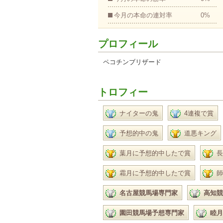
今月の本命の連対率
0%
プロフィール
ペコチンブリザード
トロフィー
ナイターの鬼
4連複で賞
予想的中の鬼
道悪キング
葉月に予想的中したで賞
長
霜月に予想的中したで賞
師
名古屋競馬場専門家
高知競
園田競馬場予想専門家
睦月