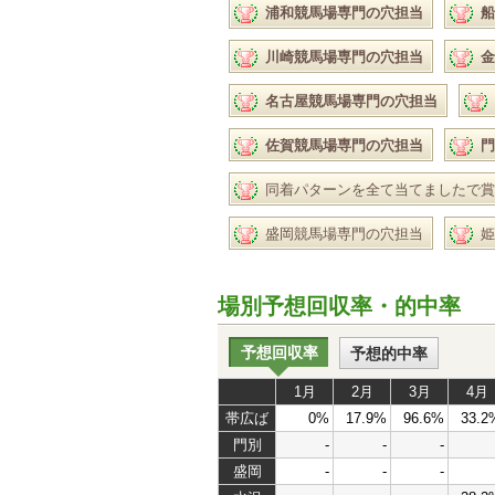
浦和競馬場専門の穴担当
船
川崎競馬場専門の穴担当
金
名古屋競馬場専門の穴担当
佐賀競馬場専門の穴担当
門
同着パターンを全て当てましたで賞
盛岡競馬場専門の穴担当
姫
場別予想回収率・的中率
予想回収率
予想的中率
1月
2月
3月
4月
帯広ば
0%
17.9%
96.6%
33.2
門別
-
-
-
盛岡
-
-
-