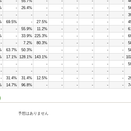
%
-
55.7%
-
-
-
-
-
-
4
%
-
26.4%
-
-
-
-
-
-
5
-
-
-
-
-
-
-
-
-
3
%
69.5%
-
27.5%
-
-
-
-
-
4
-
-
55.9%
11.2%
-
-
-
-
-
6
%
-
33.9%
225.3%
-
-
-
-
-
6
-
-
7.2%
80.3%
-
-
-
-
-
5
%
63.7%
50.3%
-
-
-
-
-
-
5
%
17.1%
128.1%
143.1%
-
-
-
-
-
10
-
-
-
-
-
-
-
-
-
5
-
-
-
-
-
-
-
-
-
-
31.4%
31.4%
12.5%
-
-
-
-
-
2
%
14.7%
96.8%
-
-
-
-
-
-
7
)
予想はありません