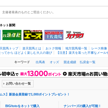
、主催者発表のものとご照合ください。
ネット新聞
天競馬トップ
楽天競馬とは
おトク情報
地方競馬場一覧
レース映像
なってから ほどよく楽しむ大人の遊び
【注意】楽天を装った不審なメールや
キーワード
出馬表
オッズ
競走成績
払戻金一覧
お問い合わせ一覧
ドリームス】新規会員登録で1,000ポイントプレゼント！
BIG/totoをネットで購入
ナンバーズの購入が可能！