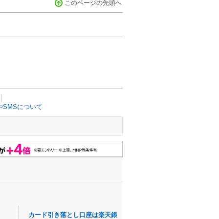
このページの先頭へ
SMSについて
カード引き落とし口座は楽天銀