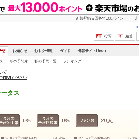
新規登録＆回答で100ポイント!
楽
サ
投票
精算
予想
お知らせ
おトク情報
ガイド
情報サイトUma+
ス
私の予想家
私の予想一覧
ランキング
いて
ご確認ください
テータス
0%
0%
20人
先月の予想的中率
61.4%
今年の予想的中率
56.0%