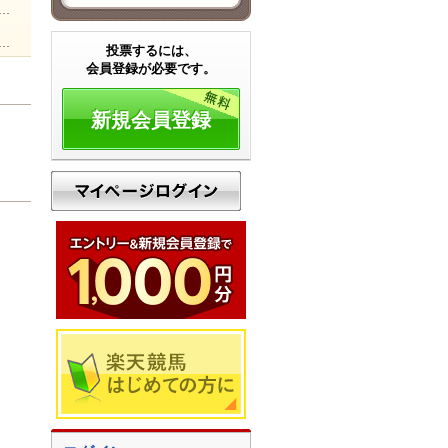
投票するには、
会員登録が必要です。
新規会員登録
マイページログイン