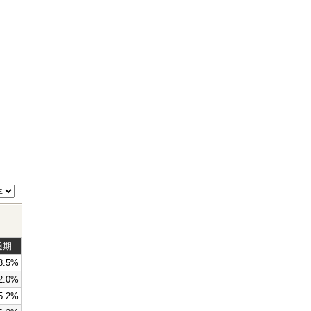
通期
8.5%
2.0%
5.2%