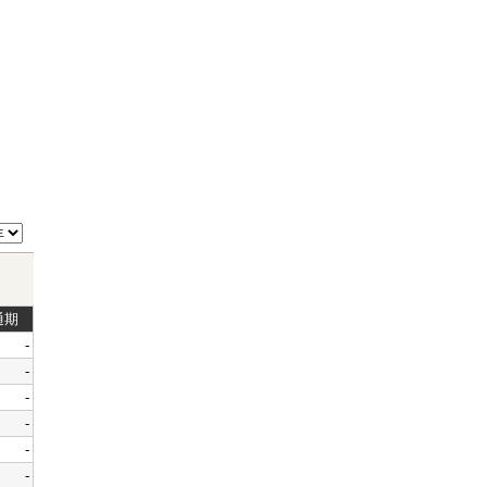
通期
-
-
-
-
-
-