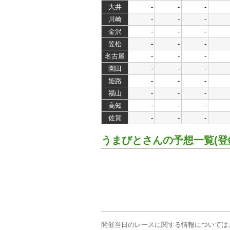
大井
-
-
-
川崎
-
-
-
金沢
-
-
-
笠松
-
-
-
名古屋
-
-
-
園田
-
-
-
姫路
-
-
-
福山
-
-
-
高知
-
-
-
佐賀
-
-
-
うまびとさんの予想一覧(登
開催当日のレースに関する情報については