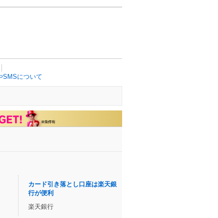
SMSについて
カード引き落とし口座は楽天銀
行が便利
楽天銀行