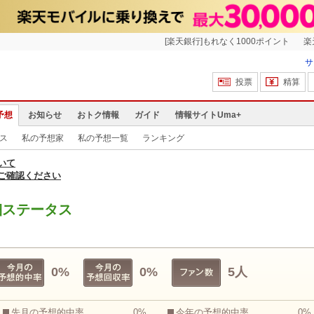
[楽天銀行]もれなく1000ポイント
楽
サ
投票
精算
予想
お知らせ
おトク情報
ガイド
情報サイトUma+
ス
私の予想家
私の予想一覧
ランキング
いて
ご確認ください
細ステータス
0%
0%
5人
先月の予想的中率
0%
今年の予想的中率
0%