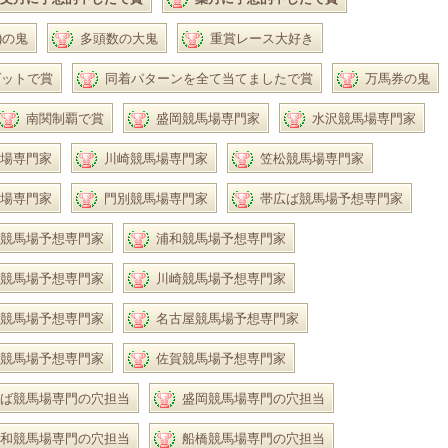
)の鬼
多頭数の大鬼
重賞レース大好き
ゲットで賞
同着パターンを全て当てましたで賞
万馬券の鬼
南関制覇で賞
盛岡競馬場専門家
水沢競馬場専門家
場専門家
川崎競馬場専門家
笠松競馬場専門家
場専門家
門別競馬場専門家
帯広ば競馬場予想専門家
競馬場予想専門家
浦和競馬場予想専門家
競馬場予想専門家
川崎競馬場予想専門家
競馬場予想専門家
名古屋競馬場予想専門家
競馬場予想専門家
佐賀競馬場予想専門家
ば競馬場専門の穴担当
盛岡競馬場専門の穴担当
和競馬場専門の穴担当
船橋競馬場専門の穴担当