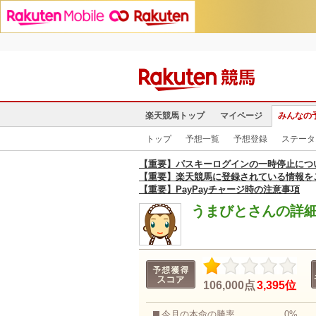
楽天競馬トップ
マイページ
みんなの
トップ
予想一覧
予想登録
ステータ
【重要】パスキーログインの一時停止につ
【重要】楽天競馬に登録されている情報を
【重要】PayPayチャージ時の注意事項
うまびとさんの詳
106,000点
3,395位
今月の本命の勝率
0%