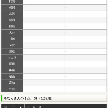
門別
-
-
盛岡
-
-
水沢
-
-
浦和
-
-
船橋
-
-
大井
-
-
川崎
-
-
金沢
-
-
笠松
-
-
名古屋
-
-
園田
-
-
姫路
-
-
福山
-
-
高知
-
-
佐賀
-
-
ちむらさんの予想一覧（登録順）
◎
◯
▲
△
レース