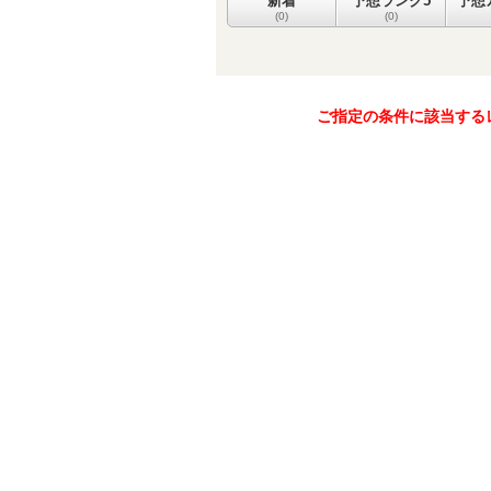
新着
予想ランク5
予想ﾗ
(0)
(0)
ご指定の条件に該当する