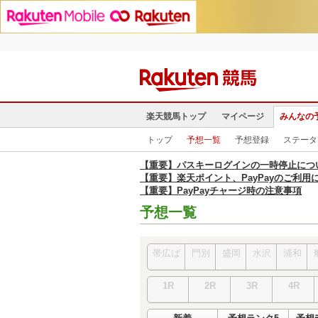
楽天競馬トップ
マイページ
みんなの
トップ
予想一覧
予想登録
ステータ
【重要】パスキーログインの一時停止につ
【重要】楽天ポイント、PayPayのご利用
【重要】PayPayチャージ時の注意事項
予想一覧
帯広ば
門別
盛岡
水沢
浦和
1R
2R
3R
4R