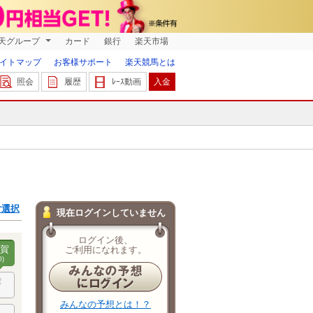
天グループ
カード
銀行
楽天市場
イトマップ
お客様サポート
楽天競馬とは
照会
履歴
ﾚｰｽ動画
入金
付選択
現在ログインしていません
ログイン後、
賀
ご利用になれます。
0)
R
みんなの予想とは！？