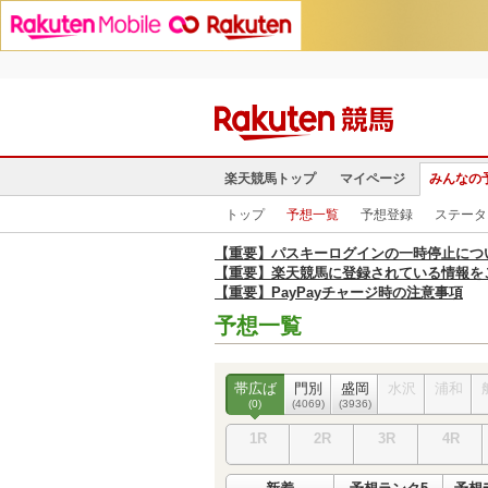
楽天競馬トップ
マイページ
みんなの
トップ
予想一覧
予想登録
ステータ
【重要】パスキーログインの一時停止につ
【重要】楽天競馬に登録されている情報を
【重要】PayPayチャージ時の注意事項
予想一覧
帯広ば
門別
盛岡
水沢
浦和
(0)
(4069)
(3936)
1R
2R
3R
4R