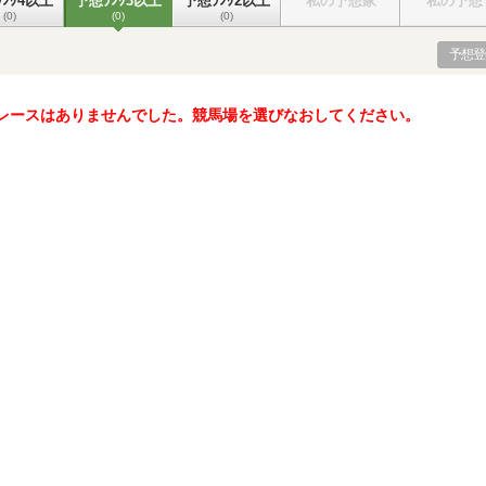
ﾝｸ4以上
予想ﾗﾝｸ3以上
予想ﾗﾝｸ2以上
私の予想家
私の予想
(0)
(0)
(0)
予想登
レースはありませんでした。競馬場を選びなおしてください。