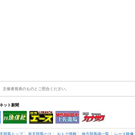
、主催者発表のものとご照合ください。
ネット新聞
天競馬トップ
楽天競馬とは
おトク情報
地方競馬場一覧
レース映像