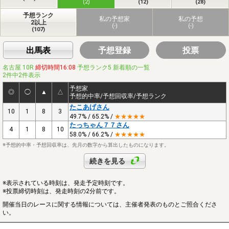
(2)
(12)
(28)
予想ランク
私の予想家
私の予想
2以上
(-)
(-)
(107)
出馬表
予想登録
投票
名古屋 10R
締切時間16:08
予想ランク5 新着順の一覧
2件中2件表示
予想家
◎
◯
▲
△
予想的中率/予想回収率/予想ランク
たこあげさん
10
1
8
3
49.7% / 65.2% /
★★★★★
たっちゃん７７さん
4
1
8
10
58.0% / 66.2% /
★★★★★
※予想的中率・予想回収率は、先月の数字から算出したものになります。
続きを見る
※表示されている時刻は、発走予定時刻です。
※投票締切時刻は、発走時刻の2分前です。
開催当日のレースに関する情報については、主催者発表のものとご照合くださ
い。