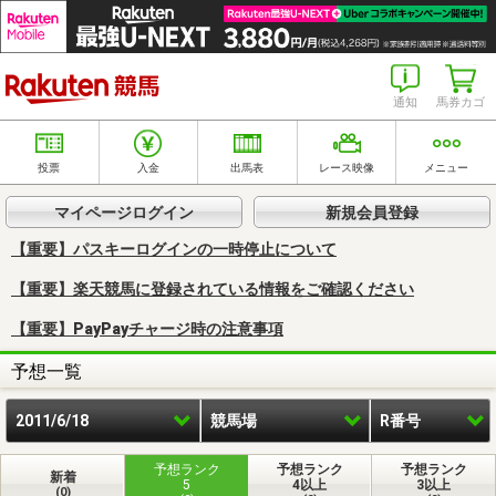
楽天競馬
通知
馬券カゴ
投票
入金
出馬表
レース映像
メニュー
マイページログイン
新規会員登録
【重要】パスキーログインの一時停止について
【重要】楽天競馬に登録されている情報をご確認ください
【重要】PayPayチャージ時の注意事項
予想一覧
2011/6/18
競馬場
R番号
予想ランク
予想ランク
予想ランク
新着
5
4以上
3以上
(0)