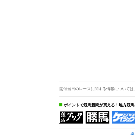
開催当日のレースに関する情報については
ポイントで競馬新聞が買える！地方競馬
楽