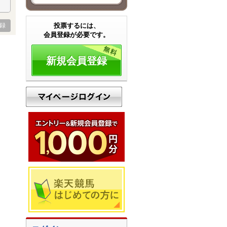
録
投票するには、
会員登録が必要です。
新規会員登録
マイページログイン