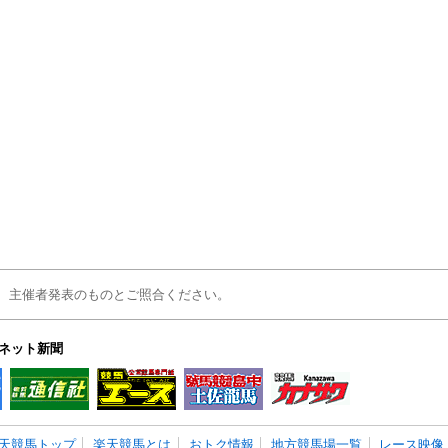
、主催者発表のものとご照合ください。
ネット新聞
天競馬トップ
楽天競馬とは
おトク情報
地方競馬場一覧
レース映像