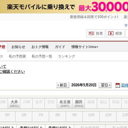
新規登録＆回答で100ポイント!
楽
サ
投票
精算
予想
お知らせ
おトク情報
ガイド
情報サイトUma+
ス
私の予想家
私の予想一覧
ランキング
いて
ご確認ください
2026年5月20日
日
船橋
大井
川崎
金沢
笠松
名古屋
園田
姫路
福山
高知
佐
(3831)
(2487)
(2643)
5R
6R
7R
8R
9R
10R
11R
12