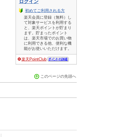
ログイン
初めてご利用される方
楽天会員に登録（無料）し
て対象サービスを利用する
と、楽天ポイントが貯まり
ます。貯まったポイント
は、楽天市場でのお買い物
に利用できる他、便利な機
能がお使いいただけます。
楽天PointClub
このページの先頭へ