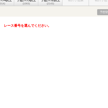
ﾝｸ4以上
予想ﾗﾝｸ3以上
予想ﾗﾝｸ2以上
私の予想家
私の予想
(314)
(1063)
(2143)
予想登
レース番号を選んでください。