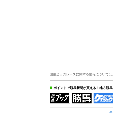
開催当日のレースに関する情報については
ポイントで競馬新聞が買える！地方競馬
楽