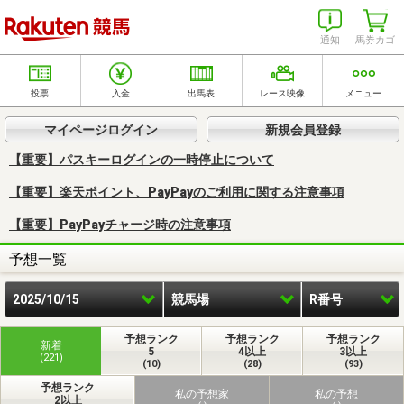
楽天競馬
通知
馬券カゴ
投票
入金
出馬表
レース映像
メニュー
マイページログイン
新規会員登録
【重要】パスキーログインの一時停止について
【重要】楽天ポイント、PayPayのご利用に関する注意事項
【重要】PayPayチャージ時の注意事項
予想一覧
2025/10/15
競馬場
R番号
予想ランク
予想ランク
予想ランク
新着
5
4以上
3以上
(221)
(10)
(28)
(93)
予想ランク
私の予想家
私の予想
2以上