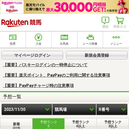
楽天競馬
通知
馬券カゴ
投票
入金
出馬表
レース映像
メニュー
マイページログイン
新規会員登録
【重要】パスキーログインの一時停止について
【重要】楽天ポイント、PayPayのご利用に関する注意事項
【重要】PayPayチャージ時の注意事項
予想一覧
2023/11/30
競馬場
R番号
予想ランク
予想ランク
予想ランク
新着
5
4以上
3以上
(319)