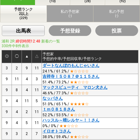
(10)
(28)
(92)
予想ランク
私の予想家
私の予想
2以上
(-)
(-)
(229)
出馬表
予想登録
投票
浦和 2R
締切時間12:48
新着の一覧
330件中8件表示
予想家
◎
◯
▲
△
予想的中率/予想回収率/予想ランク
ダートなんぼのもんじゃいさん
3
2
9
11
24.1% / 61.2% /
★☆☆☆☆
吉祥寺ＩＳＯ８７＠１１５さん
9
11
4
3
51.4% / 73.2% /
★★☆☆☆
マックスビューティ マロン犬さん
9
8
4
11
46.6% / 77.3% /
★☆☆☆☆
なッパさん
9
4
11
5
51.0% / 65.1% /
★★★★☆
ｔｍ０８１８さん
9
4
2
11
52.2% / 53.5% /
★☆☆☆☆
ハッスル～晴レルヤ～！！さん
9
4
5
11
0% / 0% /
★★☆☆☆
イロオトコさん
9
3
2
7
38.0% / 59.4% /
★★☆☆☆