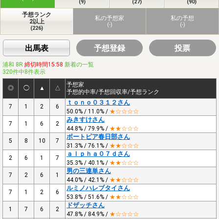
(9)
(27)
(90)
予想ランク
私の予想家
私の予想
2以上
(-)
(-)
(226)
出馬表
予想登録
投票
浦和 8R
締切時間15:58
新着の一覧
320件中8件表示
予想家
◎
◯
▲
△
予想的中率/予想回収率/予想ランク
ｔｏｎｏ０３１２さん
7
1
2
6
50.0% / 11.0% /
★☆☆☆☆
みきすけさん
7
1
6
2
44.8% / 79.9% /
★★☆☆☆
ボートピア春日部さん
5
8
10
7
31.3% / 76.1% /
★★☆☆☆
ａｌｐｈａ０７ｄさん
2
6
1
7
35.3% / 40.1% /
★★☆☆☆
男の三連単さん
7
2
6
1
44.0% / 42.1% /
★★☆☆☆
ルミノハレブタイさん
7
1
2
6
53.8% / 51.6% /
★★☆☆☆
ドザッチさん
1
7
6
2
47.8% / 84.9% /
★☆☆☆☆