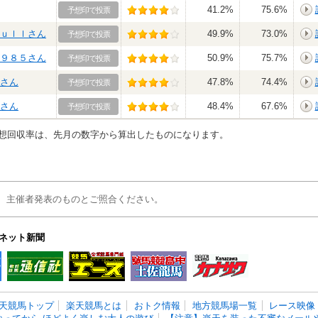
41.2%
75.6%
予想印で投票
ｕｌｌさん
49.9%
73.0%
予想印で投票
９８５さん
50.9%
75.7%
予想印で投票
さん
47.8%
74.4%
予想印で投票
さん
48.4%
67.6%
予想印で投票
想回収率は、先月の数字から算出したものになります。
、主催者発表のものとご照合ください。
ネット新聞
天競馬トップ
楽天競馬とは
おトク情報
地方競馬場一覧
レース映像