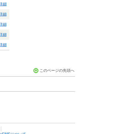
詳細
詳細
詳細
詳細
詳細
このページの先頭へ