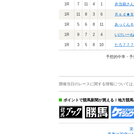
1R
7
11
4
1
弁当箱さん
1R
11
8
3
6
Ｒｅｄ★Ｂ
1R
5
6
8
11
あっくん６
1R
9
7
2
4
いけいーね
1R
3
5
8
10
たろ７７７
予想的中率・予
開催当日のレースに関する情報については
ポイントで競馬新聞が買える！地方競馬
楽