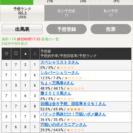
(10)
(26)
(91)
予想ランク
私の予想家
私の予想
2以上
(-)
(-)
(232)
出馬表
予想登録
投票
浦和 11R
締切時間17:33
新着の一覧
342件中8件表示
予想家
◎
◯
▲
△
予想的中率/予想回収率/予想ランク
スペシャリスト３さん
3
7
2
1
0% / 0% /
★☆☆☆☆
シルバーシェリーさん
7
1
3
6
12.5% / 7.8% /
★☆☆☆☆
ちょ～万馬券♪さん
7
3
1
6
48.9% / 44.1% /
★☆☆☆☆
勝２０１０馬さん
7
1
6
3
0% / 0% /
★☆☆☆☆
目標は全Ｒ予想、回収率８０％！さん
1
7
6
8
52.6% / 69.4% /
★★★★☆
パドック馬体だけ！穴狙いポメ嫁さん
3
1
7
8
36.6% / 35.4% /
★☆☆☆☆
穴狙いのポメラニアンさん
7
6
8
1
29.0% / 64.6% /
★☆☆☆☆