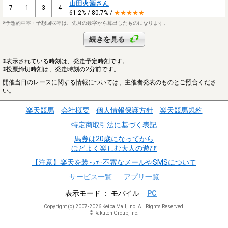
山田火酒さん
7
1
3
4
61.2% / 80.7% /
★★★★★
※予想的中率・予想回収率は、先月の数字から算出したものになります。
続きを見る
※表示されている時刻は、発走予定時刻です。
※投票締切時刻は、発走時刻の2分前です。
開催当日のレースに関する情報については、主催者発表のものとご照合くださ
い。
楽天競馬
会社概要
個人情報保護方針
楽天競馬規約
特定商取引法に基づく表記
馬券は20歳になってから
ほどよく楽しむ大人の遊び
【注意】楽天を装った不審なメールやSMSについて
サービス一覧
アプリ一覧
表示モード
モバイル
PC
Copyright (c) 2007-2026 Keiba Mall, Inc. All Rights Reserved.
© Rakuten Group, Inc.