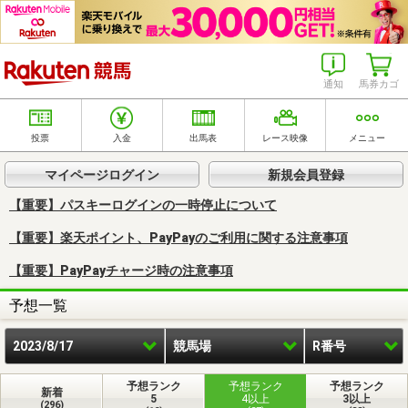
楽天競馬
通知
馬券カゴ
投票
入金
出馬表
レース映像
メニュー
マイページログイン
新規会員登録
【重要】パスキーログインの一時停止について
【重要】楽天ポイント、PayPayのご利用に関する注意事項
【重要】PayPayチャージ時の注意事項
予想一覧
2023/8/17
競馬場
R番号
予想ランク
予想ランク
予想ランク
新着
5
4以上
3以上
(296)