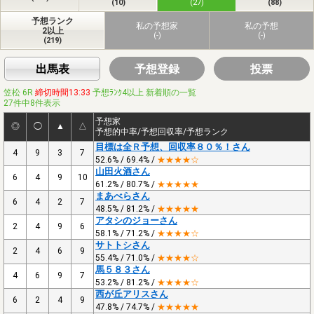
(10)
(27)
(88)
予想ランク
私の予想家
私の予想
2以上
(-)
(-)
(219)
出馬表
予想登録
投票
笠松 6R
締切時間13:33
予想ﾗﾝｸ4以上 新着順の一覧
27件中8件表示
予想家
◎
◯
▲
△
予想的中率/予想回収率/予想ランク
目標は全Ｒ予想、回収率８０％！さん
4
9
3
7
52.6% / 69.4% /
★★★★☆
山田火酒さん
6
4
9
10
61.2% / 80.7% /
★★★★★
まあべらさん
6
4
2
7
48.5% / 81.2% /
★★★★★
アタシのジョーさん
2
4
9
6
58.1% / 71.2% /
★★★★☆
サトトシさん
2
4
6
9
55.4% / 71.0% /
★★★★☆
馬５８３さん
4
6
9
7
53.2% / 81.2% /
★★★★☆
西が丘アリスさん
6
2
4
9
47.8% / 74.7% /
★★★★★