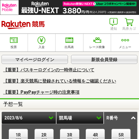
楽天競馬
通知
馬券カゴ
投票
入金
出馬表
レース映像
メニュー
マイページログイン
新規会員登録
【重要】パスキーログインの一時停止について
【重要】楽天競馬に登録されている情報をご確認ください
【重要】PayPayチャージ時の注意事項
予想一覧
2023/8/6
競馬場
R番号
1R
2R
3R
4R
5R