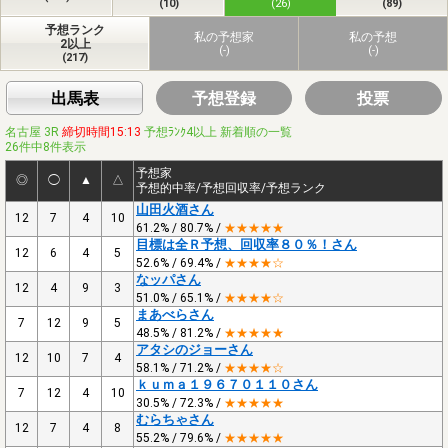
(10)
(26)
(89)
予想ランク
私の予想家
私の予想
2以上
(-)
(-)
(217)
出馬表
予想登録
投票
名古屋 3R
締切時間15:13
予想ﾗﾝｸ4以上 新着順の一覧
26件中8件表示
予想家
◎
◯
▲
△
予想的中率/予想回収率/予想ランク
山田火酒さん
12
7
4
10
61.2% / 80.7% /
★★★★★
目標は全Ｒ予想、回収率８０％！さん
12
6
4
5
52.6% / 69.4% /
★★★★☆
なッパさん
12
4
9
3
51.0% / 65.1% /
★★★★☆
まあべらさん
7
12
9
5
48.5% / 81.2% /
★★★★★
アタシのジョーさん
12
10
7
4
58.1% / 71.2% /
★★★★☆
ｋｕｍａ１９６７０１１０さん
7
12
4
10
30.5% / 72.3% /
★★★★★
むらちゃさん
12
7
4
8
55.2% / 79.6% /
★★★★★