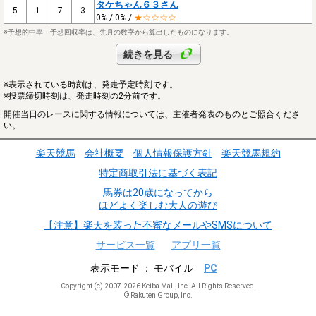
タケちゃん６３さん
5
1
7
3
0% / 0% /
★☆☆☆☆
※予想的中率・予想回収率は、先月の数字から算出したものになります。
続きを見る
※表示されている時刻は、発走予定時刻です。
※投票締切時刻は、発走時刻の2分前です。
開催当日のレースに関する情報については、主催者発表のものとご照合くださ
い。
楽天競馬
会社概要
個人情報保護方針
楽天競馬規約
特定商取引法に基づく表記
馬券は20歳になってから
ほどよく楽しむ大人の遊び
【注意】楽天を装った不審なメールやSMSについて
サービス一覧
アプリ一覧
表示モード
モバイル
PC
Copyright (c) 2007-2026 Keiba Mall, Inc. All Rights Reserved.
© Rakuten Group, Inc.