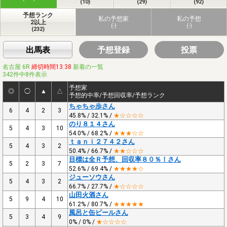
(10)
(29)
(92)
予想ランク
私の予想家
私の予想
2以上
(-)
(-)
(232)
出馬表
予想登録
投票
名古屋 6R
締切時間13:38
新着の一覧
342件中8件表示
予想家
◎
◯
▲
△
予想的中率/予想回収率/予想ランク
ちゃちゃ歩さん
6
4
2
3
45.8% / 32.1% /
★☆☆☆☆
のり８１４さん
5
4
3
10
54.0% / 68.2% /
★★★☆☆
ｔａｎｉ２７４２さん
5
4
3
2
50.4% / 66.7% /
★★☆☆☆
目標は全Ｒ予想、回収率８０％！さん
5
2
3
7
52.6% / 69.4% /
★★★★☆
ジューソウさん
5
4
3
2
66.7% / 27.7% /
★☆☆☆☆
山田火酒さん
5
9
4
10
61.2% / 80.7% /
★★★★★
風呂と缶ビールさん
5
3
4
9
0% / 0% /
★☆☆☆☆