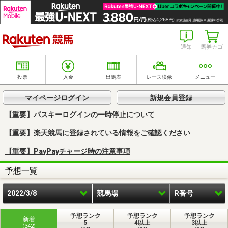
楽天競馬
通知
馬券カゴ
投票
入金
出馬表
レース映像
メニュー
マイページログイン
新規会員登録
【重要】パスキーログインの一時停止について
【重要】楽天競馬に登録されている情報をご確認ください
【重要】PayPayチャージ時の注意事項
予想一覧
2022/3/8
競馬場
R番号
予想ランク
予想ランク
予想ランク
新着
5
4以上
3以上
(342)