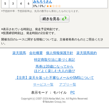
みちろうさん
5
3
4
6
0% / 0% /
★★☆☆☆
※予想的中率・予想回収率は、先月の数字から算出したものになります。
続きを見る
※表示されている時刻は、発走予定時刻です。
※投票締切時刻は、発走時刻の2分前です。
開催当日のレースに関する情報については、主催者発表のものとご照合くださ
い。
楽天競馬
会社概要
個人情報保護方針
楽天競馬規約
特定商取引法に基づく表記
馬券は20歳になってから
ほどよく楽しむ大人の遊び
【注意】楽天を装った不審なメールやSMSについて
サービス一覧
アプリ一覧
表示モード
モバイル
PC
Copyright (c) 2007-2026 Keiba Mall, Inc. All Rights Reserved.
© Rakuten Group, Inc.